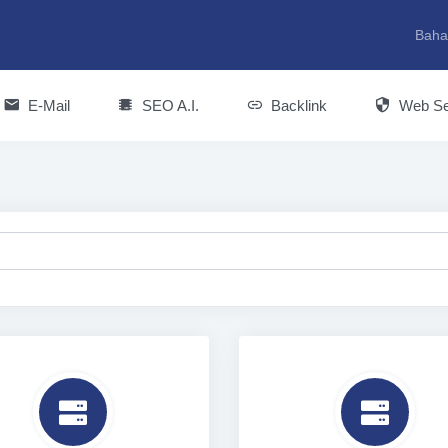
Baha
E-Mail
SEO A.I.
Backlink
Web Se