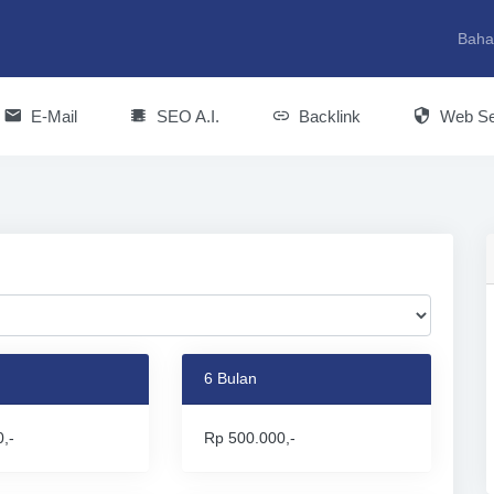
Baha
E-Mail
SEO A.I.
Backlink
Web Se
6 Bulan
,-
Rp 500.000,-