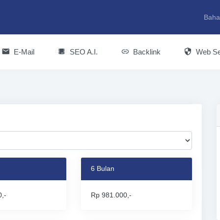
Baha
E-Mail
SEO A.I.
Backlink
Web Se
6 Bulan
,-
Rp 981.000,-