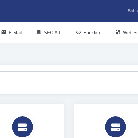
Baha
E-Mail
SEO A.I.
Backlink
Web Se