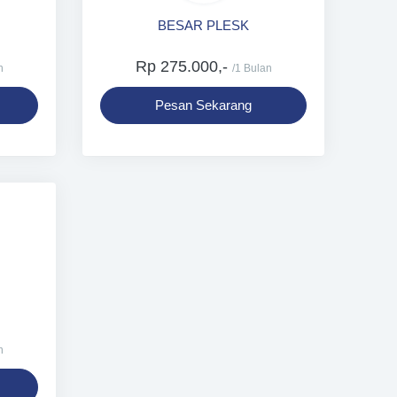
BESAR PLESK
Rp 275.000,-
n
/1 Bulan
Pesan Sekarang
n