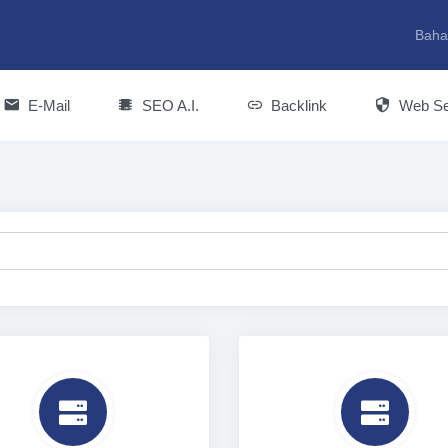
Baha
E-Mail
SEO A.I.
Backlink
Web Se