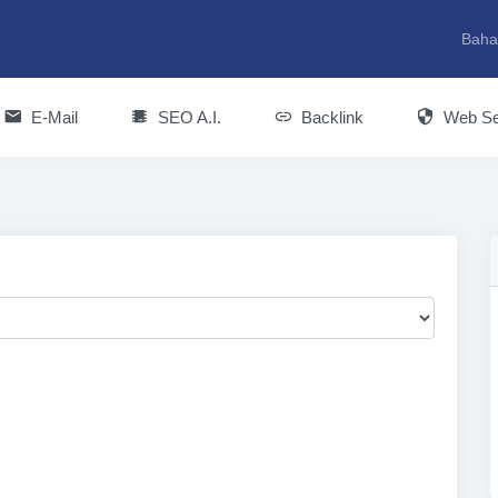
Baha
E-Mail
SEO A.I.
Backlink
Web Se