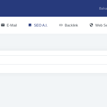
Baha
E-Mail
SEO A.I.
Backlink
Web Se